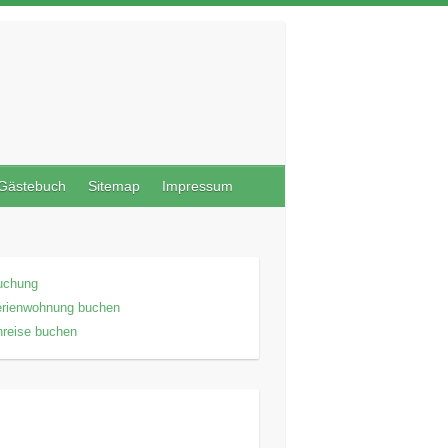
Gästebuch
Sitemap
Impressum
uchung
erienwohnung buchen
reise buchen