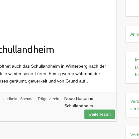
Anm
chullandheim
I
öffnet auch das Schullandheim in Winterberg nach der
D
ste wieder seine Türen. Emsig wurde während der
Ko
ses geräumt, gewerkelt und von Grund auf…
Neue Betten im
ullandheim
,
Spenden
,
Trägerverein
Verb
Schullandheim
verf
weiterlesen
Verb