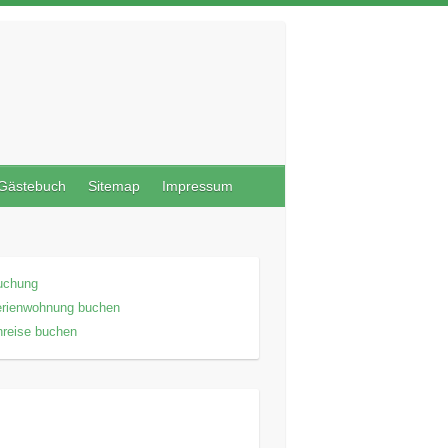
Gästebuch
Sitemap
Impressum
uchung
erienwohnung buchen
reise buchen