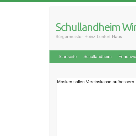
Skip
to
content
Schullandheim Wi
Bürgermeister-Heinz-Lenfert-Haus
Startseite
Schullandheim
Ferienw
Masken sollen Vereinskasse aufbessern