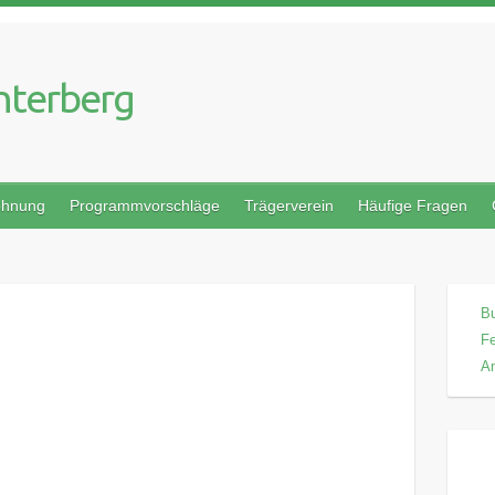
nterberg
ohnung
Programmvorschläge
Trägerverein
Häufige Fragen
B
F
An