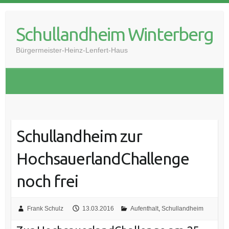
Skip
to
Schullandheim Winterberg
content
Bürgermeister-Heinz-Lenfert-Haus
Schullandheim zur
HochsauerlandChallenge
noch frei
Frank Schulz
13.03.2016
Aufenthalt
,
Schullandheim